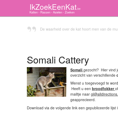
IkZoekEenKat
.be
Katten - Rassen - Asielen - Zoeken
De waarheid over de kat hoort men van de mu
Somali Cattery
Somali
gezocht? Hier vind 
overzicht van verschillende
Wenst u toegevoegd te word
Heeft u een
broodfokker
o
mailtje naar
gl@alldirections
geapprecieerd.
Download via de volgende link een gepubliceerde lijst