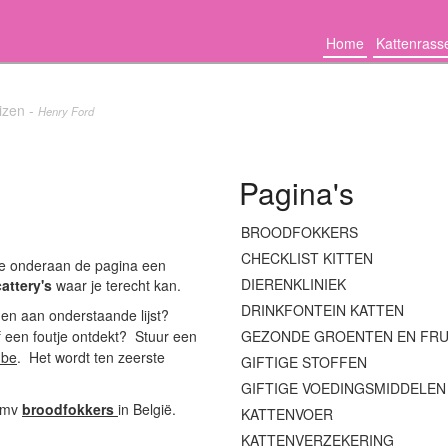
Home
Kattenrass
izen -
Henry Ford
Pagina's
BROODFOKKERS
CHECKLIST KITTEN
je onderaan de pagina een
DIERENKLINIEK
cattery's
waar je terecht kan.
DRINKFONTEIN KATTEN
en aan onderstaande lijst?
f een foutje ontdekt?
Stuur een
GEZONDE GROENTEN EN FRU
.be
.
Het wordt ten zeerste
GIFTIGE STOFFEN
GIFTIGE VOEDINGSMIDDELEN
 imv
broodfokkers
in België.
KATTENVOER
KATTENVERZEKERING