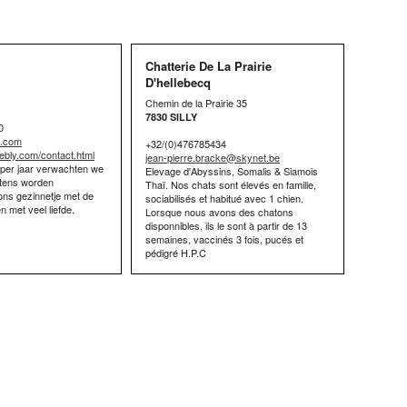
Chatterie De La Prairie
D'hellebecq
Chemin de la Prairie 35
7830 SILLY
0
l.com
+32/(0)476785434
eebly.com/contact.html
jean-pierre.bracke@skynet.be
 per jaar verwachten we
Elevage d'Abyssins, Somalis & Siamois
ttens worden
Thaï. Nos chats sont élevés en famille,
ons gezinnetje met de
sociabilisés et habitué avec 1 chien.
n met veel liefde.
Lorsque nous avons des chatons
disponnibles, ils le sont à partir de 13
semaines, vaccinés 3 fois, pucés et
pédigré H.P.C