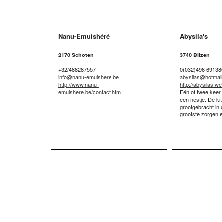
Nanu-Emuishéré
Abysila's
2170 Schoten
3740 Bilzen
+32/488287557
0(032)496 69138
info@nanu-emuishere.be
abysilas@hotmai
http://www.nanu-
http://abysilas.w
emuishere.be/contact.htm
Eén of twee keer
een nestje. De ki
grootgebracht in 
grootste zorgen e