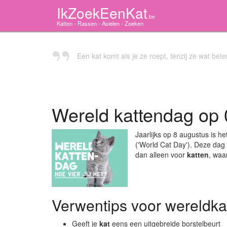
IkZoekEenKat
.be
Katten - Rassen - Asielen - Zoeken
Een kat komt als je ze roept, tenzij ze wat bete
Wereld kattendag op
Jaarlijks op 8 augustus is he
('World Cat Day'). Deze dag
dan alleen voor
katten
, waa
Verwentips voor wereldk
Geeft je
kat
eens een uitgebreide borstelbeurt