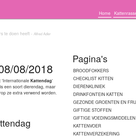
Home
Kattenrass
rs te doen heeft -
Alfred Adler
Pagina's
 08/08/2018
BROODFOKKERS
CHECKLIST KITTEN
t 'Internationale
Kattendag
'
DIERENKLINIEK
 is een soort dierendag, maar
rop ze extra verwend worden.
DRINKFONTEIN KATTEN
GEZONDE GROENTEN EN FRU
GIFTIGE STOFFEN
GIFTIGE VOEDINGSMIDDELEN
attendag
KATTENVOER
KATTENVERZEKERING