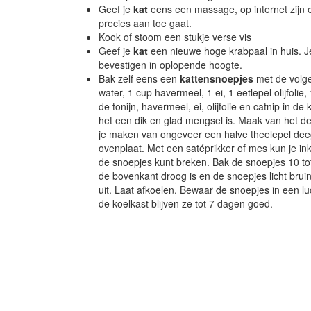
Geef je
kat
eens een massage, op internet zijn e
precies aan toe gaat.
Kook of stoom een stukje verse vis
Geef je
kat
een nieuwe hoge krabpaal in huis. 
bevestigen in oplopende hoogte.
Bak zelf eens een
kattensnoepjes
met de volge
water, 1 cup havermeel, 1 ei, 1 eetlepel olijfoli
de tonijn, havermeel, ei, olijfolie en catnip in 
het een dik en glad mengsel is. Maak van het dee
je maken van ongeveer een halve theelepel deeg
ovenplaat. Met een satéprikker of mes kun je in
de snoepjes kunt breken. Bak de snoepjes 10 to
de bovenkant droog is en de snoepjes licht bruin
uit. Laat afkoelen. Bewaar de snoepjes in een luc
de koelkast blijven ze tot 7 dagen goed.