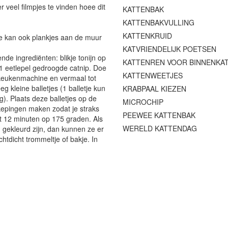
r veel filmpjes te vinden hoee dit
KATTENBAK
KATTENBAKVULLING
KATTENKRUID
Je kan ook plankjes aan de muur
KATVRIENDELIJK POETSEN
nde ingrediënten: blikje tonijn op
KATTENREN VOOR BINNENKA
e, 1 eetlepel gedroogde catnip. Doe
KATTENWEETJES
de keukenmachine en vermaal tot
g kleine balletjes (1 balletje kun
KRABPAAL KIEZEN
). Plaats deze balletjes op de
MICROCHIP
kepingen maken zodat je straks
PEEWEE KATTENBAK
t 12 minuten op 175 graden. Als
WERELD KATTENDAG
 gekleurd zijn, dan kunnen ze er
htdicht trommeltje of bakje. In